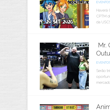
EVENTO
Haverá 
CPTM de
da USCS
Mr. 
Outu
EVENTO
Serão tr
oportun
mercado
Anim