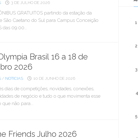
S
3 DE JULHO DE 2026
ÔNIBUS GRATUITOS partindo da estação da
 São Caetano do Sul para Campus Conceição
1
 das 09:00...
2
Olympia Brasil 16 a 18 de
bro 2026
3
S
/
NOTICIAS
10 DE JUNHO DE 2026
ês dias de competições, novidades, conexões,
idades de negócio e tudo o que movimenta esse
 que não para...
5
e Friends Julho 2026