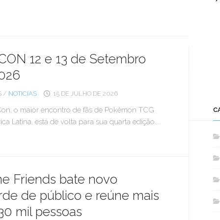
ON 12 e 13 de Setembro
026
S
/
NOTICIAS
15 DE JULHO DE 2026
on, o maior encontro de fãs de Pokémon TCG
C
ca Latina, está de volta para sua quarta edição....
e Friends bate novo
rde de público e reúne mais
30 mil pessoas