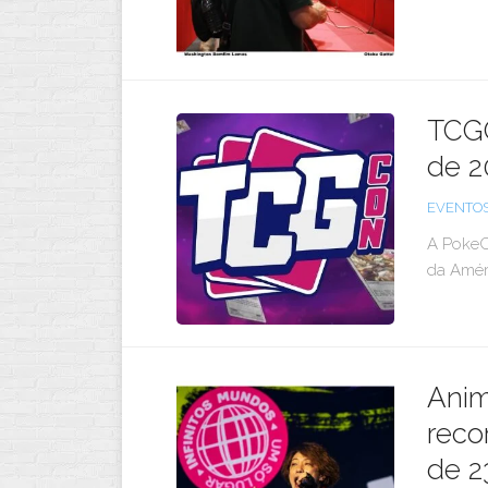
TCGC
de 2
EVENTO
A PokeC
da Améri
Anim
reco
de 2