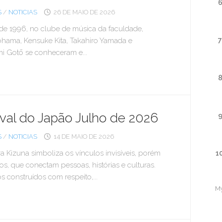
S
/
NOTICIAS
26 DE MAIO DE 2026
de 1996, no clube de música da faculdade,
7
hama, Kensuke Kita, Takahiro Yamada e
i Gotō se conheceram e...
ival do Japão Julho de 2026
S
/
NOTICIAS
14 DE MAIO DE 2026
a Kizuna simboliza os vínculos invisíveis, porém
1
s, que conectam pessoas, histórias e culturas.
s construídos com respeito,...
M