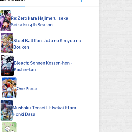
Re:Zero kara Hajimeru Isekai
Seikatsu 4th Season
Steel Ball Run: JoJo no Kimyou na
Bouken
Bleach: Sennen Kessen-hen -
Kashin-tan
4
One Piece
Mushoku Tensei III: Isekai Ittara
Honki Dasu