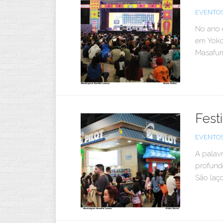
EVENTO
No ano 
em Yoko
Masafum
Fest
EVENTO
A palavr
profundo
São laço