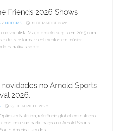
e Friends 2026 Shows
S
/
NOTICIAS
12 DE MAIO DE 2026
 na vocalista Mia, o projeto surgiu em 2015 com
sta de transformar sentimentos em música,
do narrativas sobre...
 novidades no Arnold Sports
ival 2026.
S
23 DE ABRIL DE 2026
ptimum Nutrition, referência global em nutrição
a, confirma sua participação na Arnold Sports
 South America, um dos...