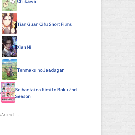
6
Chiikawa
Tian Guan Cifu Short Films
8
Xian Ni
9
Tenmaku no Jaadugar
Seihantai na Kimi to Boku 2nd
0
Season
yAnimeList