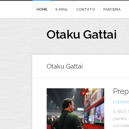
Skip
to
HOME
E-MAIL
CONTATO
PARCERIA
content
Otaku Gattai
Otaku Gattai
Prep
EVENTO
O BGS T
painéis,
convidad