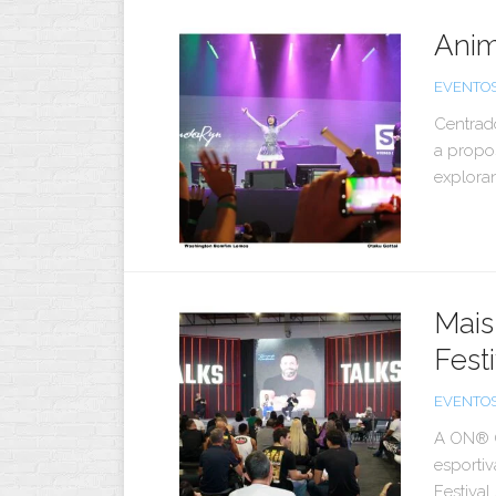
Anim
EVENTO
Centrado
a propo
exploran
Mais
Fest
EVENTO
A ON® O
esportiv
Festival