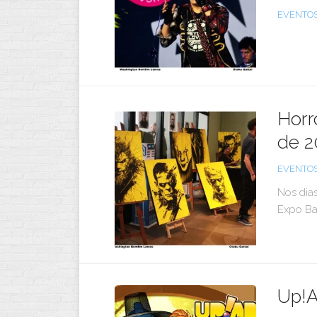
EVENTO
Horr
de 2
EVENTO
Nos dia
Expo Bar
Up!A