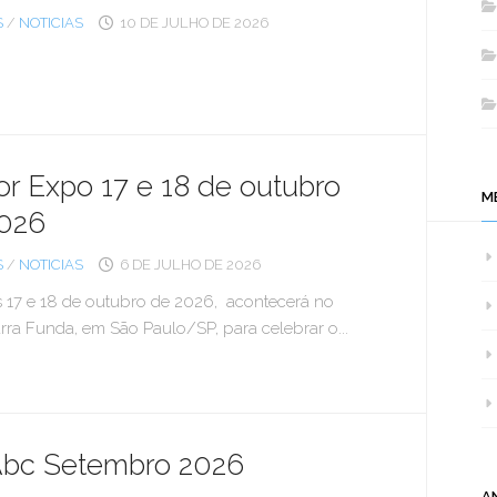
S
/
NOTICIAS
10 DE JULHO DE 2026
or Expo 17 e 18 de outubro
M
026
S
/
NOTICIAS
6 DE JULHO DE 2026
s 17 e 18 de outubro de 2026, acontecerá no
ra Funda, em São Paulo/SP, para celebrar o...
bc Setembro 2026
A