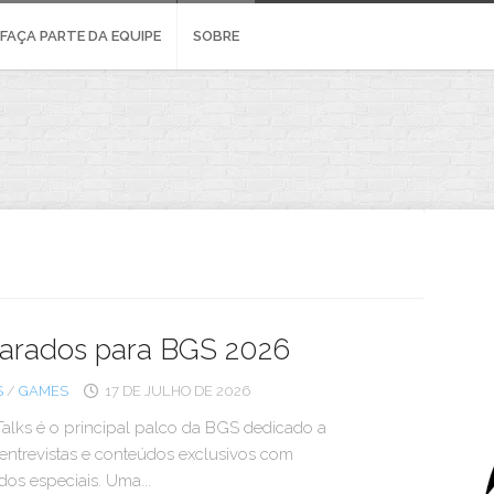
FAÇA PARTE DA EQUIPE
SOBRE
arados para BGS 2026
S
/
GAMES
17 DE JULHO DE 2026
alks é o principal palco da BGS dedicado a
 entrevistas e conteúdos exclusivos com
os especiais. Uma...