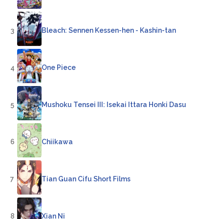
3
Bleach: Sennen Kessen-hen - Kashin-tan
4
One Piece
5
Mushoku Tensei III: Isekai Ittara Honki Dasu
6
Chiikawa
7
Tian Guan Cifu Short Films
8
Xian Ni