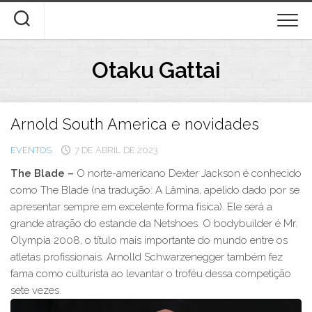
Skip
to
content
Otaku Gattai
Arnold South America e novidades
EVENTOS
7 DE ABRIL DE 2023
The Blade –
O norte-americano Dexter Jackson é conhecido
como The Blade (na tradução: A Lâmina, apelido dado por se
apresentar sempre em excelente forma física). Ele será a
grande atração do estande da Netshoes. O bodybuilder é Mr.
Olympia 2008, o título mais importante do mundo entre os
atletas profissionais. Arnolld Schwarzenegger também fez
fama como culturista ao levantar o troféu dessa competição
sete vezes.