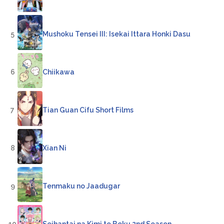
5
Mushoku Tensei III: Isekai Ittara Honki Dasu
6
Chiikawa
7
Tian Guan Cifu Short Films
8
Xian Ni
9
Tenmaku no Jaadugar
10
Seihantai na Kimi to Boku 2nd Season