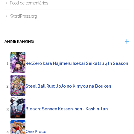
Feed de comentários
WordPress.org
ANIME RANKING
1
Re:Zero kara Hajimeru Isekai Seikatsu 4th Season
2
Steel Ball Run: JoJo no Kimyou na Bouken
3
Bleach: Sennen Kessen-hen - Kashin-tan
4
One Piece