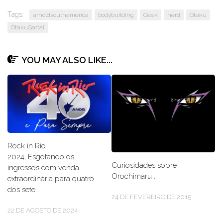
Tags:
arnoldsouthamerica
bodybuilding
Geek
nerd
Otaku
OtakuGattai
YOU MAY ALSO LIKE...
Rock in Rio
2024, Esgotando os
Curiosidades sobre
ingressos com venda
Orochimaru .
extraordinária para quatro
dos sete.
24 DE FEVEREIRO DE 2015
22 DE AGOSTO DE 2024