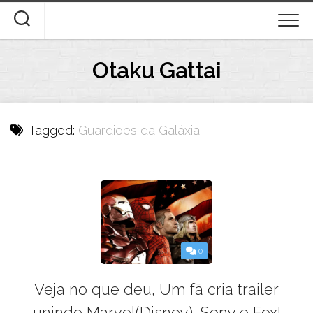
Skip
to
content
Otaku Gattai
Tagged:
Guardiões da Galáxia
0
Veja no que deu, Um fã cria trailer
unindo Marvel(Disney), Sony e Fox!