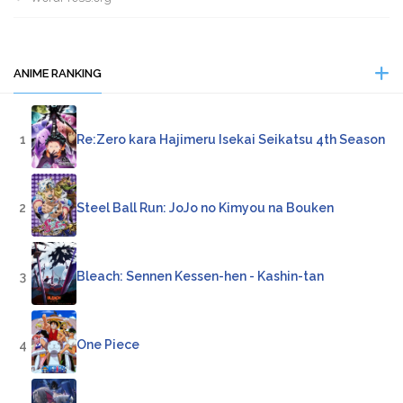
ANIME RANKING
1
Re:Zero kara Hajimeru Isekai Seikatsu 4th Season
2
Steel Ball Run: JoJo no Kimyou na Bouken
3
Bleach: Sennen Kessen-hen - Kashin-tan
4
One Piece