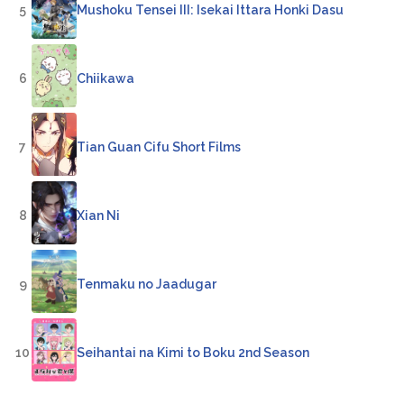
5
Mushoku Tensei III: Isekai Ittara Honki Dasu
6
Chiikawa
7
Tian Guan Cifu Short Films
8
Xian Ni
9
Tenmaku no Jaadugar
10
Seihantai na Kimi to Boku 2nd Season