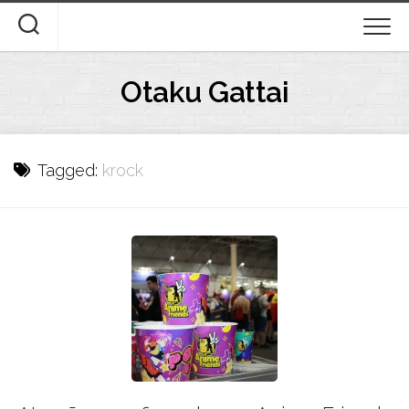
Skip
to
content
Otaku Gattai
Tagged:
krock