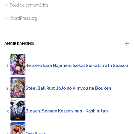
Feed de comentários
WordPress.org
ANIME RANKING
1
Re:Zero kara Hajimeru Isekai Seikatsu 4th Season
2
Steel Ball Run: JoJo no Kimyou na Bouken
3
Bleach: Sennen Kessen-hen - Kashin-tan
4
One Piece