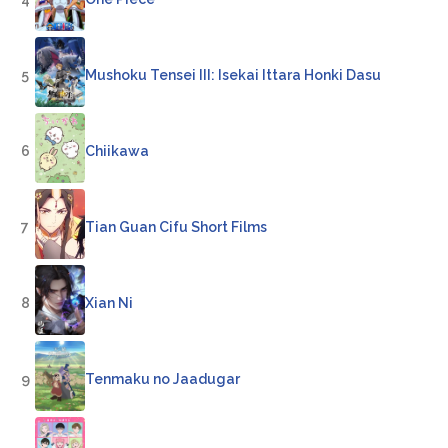
5
Mushoku Tensei III: Isekai Ittara Honki Dasu
6
Chiikawa
7
Tian Guan Cifu Short Films
8
Xian Ni
9
Tenmaku no Jaadugar