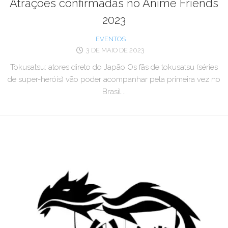
Atrações confirmadas no Anime Friends
2023
EVENTOS
3 DE MAIO DE 2023
Tokusatsu: atores direto do Japão Os fãs de tokusatsu (séries
de super-heróis) vão poder acompanhar pela primeira vez no
Brasil...