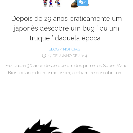
0
Depois de 29 anos praticamente um
japonês descobre um bug ” ou um
truque ” daquela época .
BLOG
/
NOTICIAS
17 DE JUNHO DE 2014
Faz quase 30 anos desde que um dos primeiros Super Mario
Bros foi lançado, mesmo assim, acabam de descobrir um...