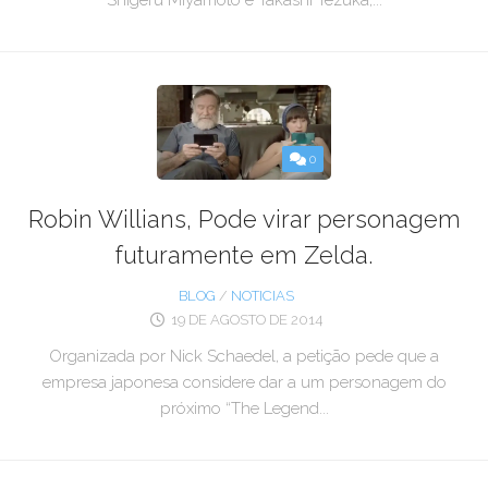
Shigeru Miyamoto e Takashi Tezuka,...
0
Robin Willians, Pode virar personagem
futuramente em Zelda.
BLOG
/
NOTICIAS
19 DE AGOSTO DE 2014
Organizada por Nick Schaedel, a petição pede que a
empresa japonesa considere dar a um personagem do
próximo “The Legend...