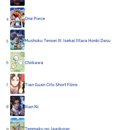
4
One Piece
5
Mushoku Tensei III: Isekai Ittara Honki Dasu
6
Chiikawa
7
Tian Guan Cifu Short Films
8
Xian Ni
9
Tenmaku no Jaadugar