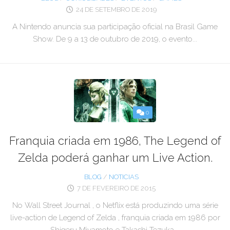
24 DE SETEMBRO DE 2019
A Nintendo anuncia sua participação oficial na Brasil Game
Show. De 9 a 13 de outubro de 2019, o evento...
0
Franquia criada em 1986, The Legend of
Zelda poderá ganhar um Live Action.
BLOG
/
NOTICIAS
7 DE FEVEREIRO DE 2015
No Wall Street Journal , o Netflix está produzindo uma série
live-action de Legend of Zelda , franquia criada em 1986 por