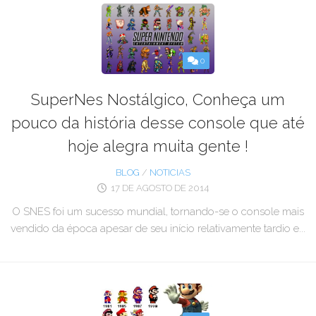
0
SuperNes Nostálgico, Conheça um
pouco da história desse console que até
hoje alegra muita gente !
BLOG
/
NOTICIAS
17 DE AGOSTO DE 2014
O SNES foi um sucesso mundial, tornando-se o console mais
vendido da época apesar de seu início relativamente tardio e...