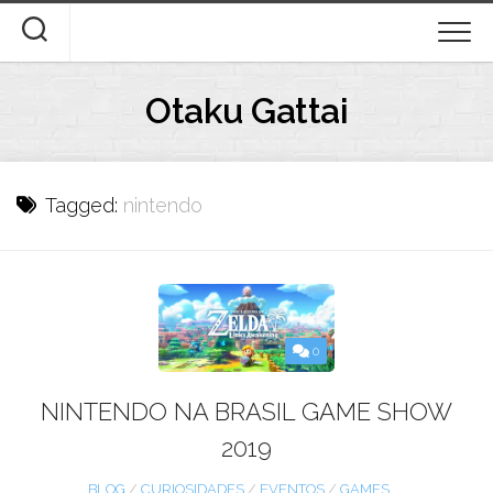
Skip
to
content
Otaku Gattai
Tagged:
nintendo
0
NINTENDO NA BRASIL GAME SHOW
2019
BLOG
/
CURIOSIDADES
/
EVENTOS
/
GAMES