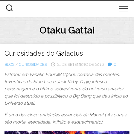
Skip
to
content
Otaku Gattai
Curiosidades do Galactus
BLOG
/
CURIOSIDADES
21 DE SETEMBRO DE 2016
0
Estreou em Fanatic Four 48 (1966), cortesia das mentes,
Inventivas de Stan Lee e Jack Kirby. O gigantesco
personagem é o último sobrevivente do universo anterior
que foi destruído e possibilitou o Big Bang que deu inicio ao
Universo atual.
É uma das cinco entidades essenciais da Marvel ( As outras
são morte, eternidade, infinito e esquecimento).