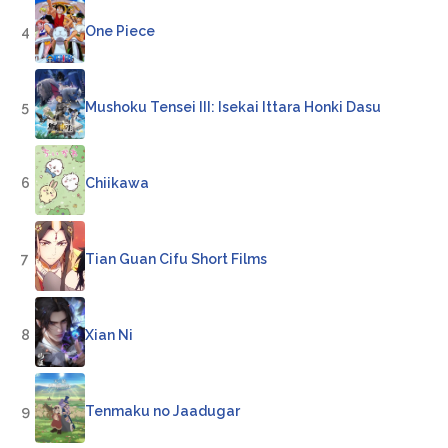
4
One Piece
5
Mushoku Tensei III: Isekai Ittara Honki Dasu
6
Chiikawa
7
Tian Guan Cifu Short Films
8
Xian Ni
9
Tenmaku no Jaadugar