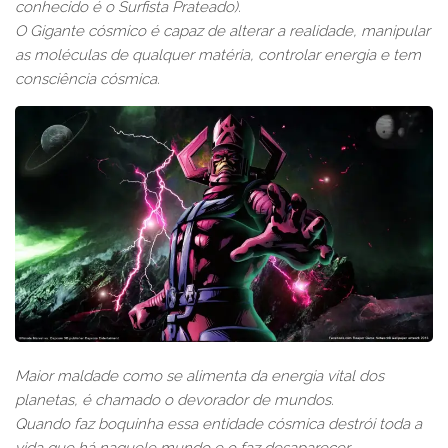
conhecido é o Surfista Prateado).
O Gigante cósmico é capaz de alterar a realidade, manipular
as moléculas de qualquer matéria, controlar energia e tem
consciência cósmica.
Maior maldade como se alimenta da energia vital dos
planetas, é chamado o devorador de mundos.
Quando faz boquinha essa entidade cósmica destrói toda a
vida que há naquele mundo e o faz desaparecer.