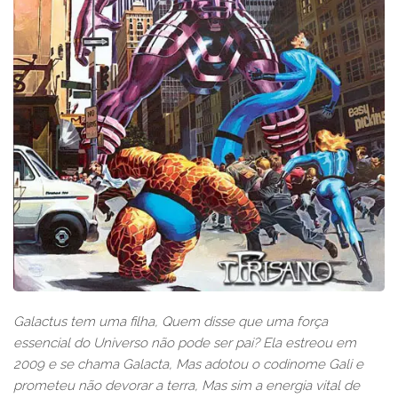
Galactus tem uma filha, Quem disse que uma força
essencial do Universo não pode ser pai? Ela estreou em
2009 e se chama Galacta, Mas adotou o codinome Gali e
prometeu não devorar a terra, Mas sim a energia vital de