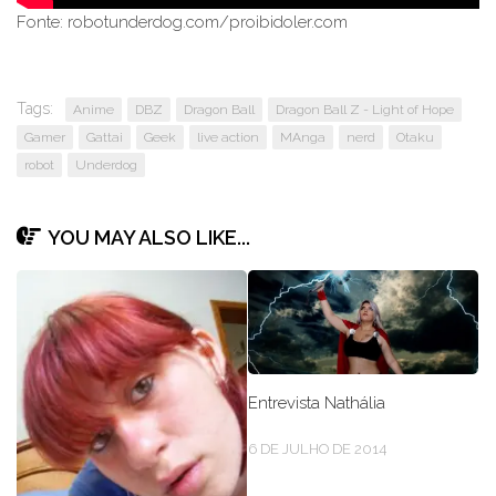
Fonte: robotunderdog.com/proibidoler.com
Tags:
Anime
DBZ
Dragon Ball
Dragon Ball Z - Light of Hope
Gamer
Gattai
Geek
live action
MAnga
nerd
Otaku
robot
Underdog
YOU MAY ALSO LIKE...
Entrevista Nathália
6 DE JULHO DE 2014