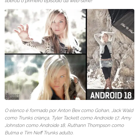
liberou o primeiro episódio da web-série!
O elenco é formado por Anton Bex como Gohan, Jack Wald
como Trunks criança, Tyler Tackett como Androide 17, Amy
Johnston como Androide 18, Ruthann Thompson como
Bulma e Tim Neff Trunks adulto.