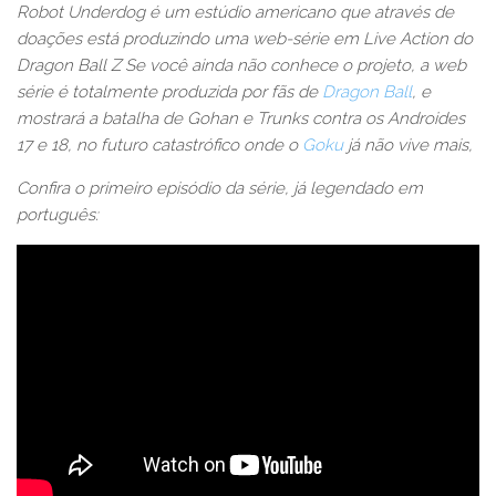
Robot Underdog é um estúdio americano que através de
doações está produzindo uma web-série em Live Action do
Dragon Ball Z Se você ainda não conhece o projeto, a web
série é totalmente produzida por fãs de
Dragon Ball
, e
mostrará a batalha de Gohan e Trunks contra os Androides
17 e 18, no futuro catastrófico onde o
Goku
já não vive mais,
Confira o primeiro episódio da série, já legendado em
português: