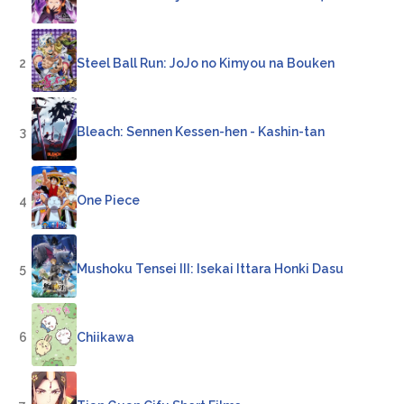
2
Steel Ball Run: JoJo no Kimyou na Bouken
3
Bleach: Sennen Kessen-hen - Kashin-tan
4
One Piece
5
Mushoku Tensei III: Isekai Ittara Honki Dasu
6
Chiikawa