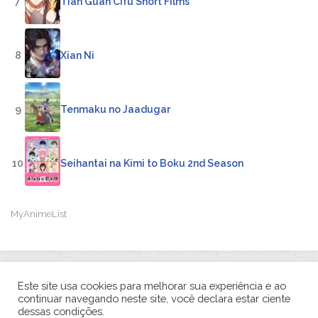
7
Tian Guan Cifu Short Films
8
Xian Ni
9
Tenmaku no Jaadugar
10
Seihantai na Kimi to Boku 2nd Season
MyAnimeList
Este site usa cookies para melhorar sua experiência e ao
continuar navegando neste site, você declara estar ciente
dessas condições.
Otaku Gattai © 2026. All Rights Reserved.