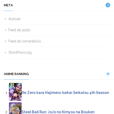
META
Acessar
Feed de posts
Feed de comentários
WordPress.org
ANIME RANKING
1
Re:Zero kara Hajimeru Isekai Seikatsu 4th Season
2
Steel Ball Run: JoJo no Kimyou na Bouken