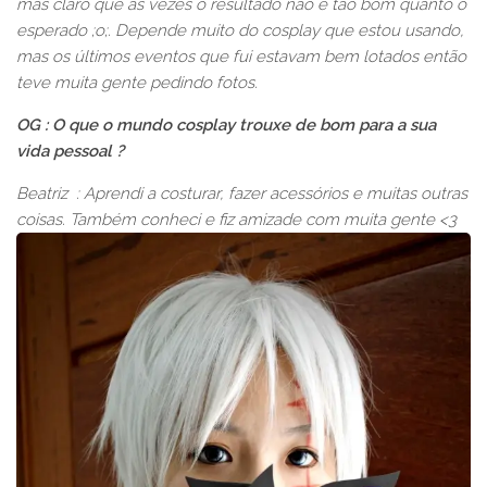
mas claro que as vezes o resultado não é tão bom quanto o
esperado ;o;. Depende muito do cosplay que estou usando,
mas os últimos eventos que fui estavam bem lotados então
teve muita gente pedindo fotos.
OG : O que o mundo cosplay trouxe de bom para a sua
vida pessoal ?
Beatriz : Aprendi a costurar, fazer acessórios e muitas outras
coisas. Também conheci e fiz amizade com muita gente <3