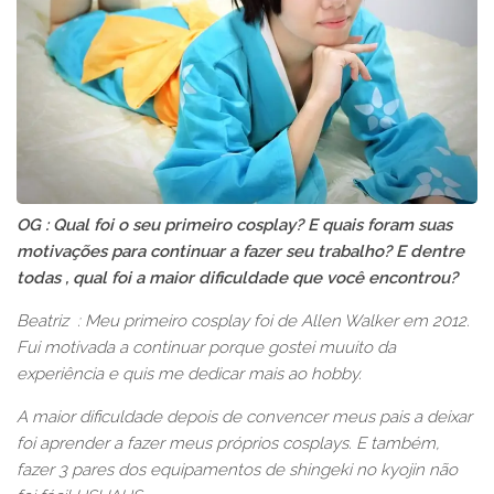
OG : Qual foi o seu primeiro cosplay? E quais foram suas
motivações para continuar a fazer seu trabalho? E dentre
todas , qual foi a maior dificuldade que você encontrou?
Beatriz : Meu primeiro cosplay foi de Allen Walker em 2012.
Fui motivada a continuar porque gostei muuito da
experiência e quis me dedicar mais ao hobby.
A maior dificuldade depois de convencer meus pais a deixar
foi aprender a fazer meus próprios cosplays. E também,
fazer 3 pares dos equipamentos de shingeki no kyojin não