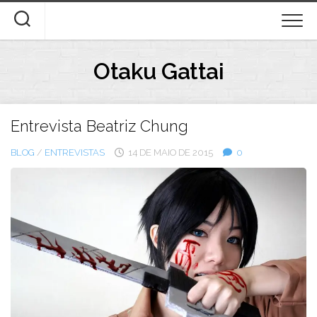
Skip
to
content
Otaku Gattai
Entrevista Beatriz Chung
BLOG
/
ENTREVISTAS
14 DE MAIO DE 2015
0