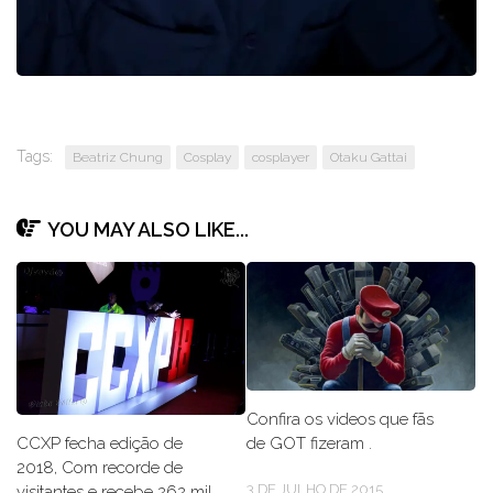
Tags:
Beatriz Chung
Cosplay
cosplayer
Otaku Gattai
YOU MAY ALSO LIKE...
Confira os videos que fãs
CCXP fecha edição de
de GOT fizeram .
2018, Com recorde de
3 DE JULHO DE 2015
visitantes e recebe 262 mil