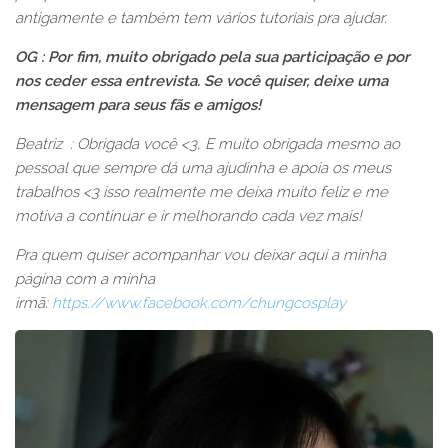
antigamente e também tem vários tutoriais pra ajudar.
OG : Por fim, muito obrigado pela sua participação e por
nos ceder essa entrevista. Se você quiser, deixe uma
mensagem para seus fãs e amigos!
Beatriz : Obrigada você <3, E muito obrigada mesmo ao
pessoal que sempre dá uma ajudinha e apoia os meus
trabalhos <3 isso realmente me deixa muito feliz e me
motiva a continuar e ir melhorando cada vez mais!
Pra quem quiser acompanhar vou deixar aqui a minha
página com a minha
irmã:
https://www.facebook.com/chungcosplay