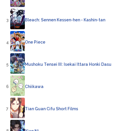
3
Bleach: Sennen Kessen-hen - Kashin-tan
4
One Piece
5
Mushoku Tensei III: Isekai Ittara Honki Dasu
6
Chiikawa
7
Tian Guan Cifu Short Films
8
Xian Ni