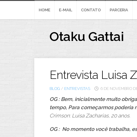
Skip
to
HOME
E-MAIL
CONTATO
PARCERIA
content
Otaku Gattai
Entrevista Luisa 
BLOG
/
ENTREVISTAS
6 DE NOVEMBRO DE
OG : Bem, inicialmente muito obri
tempo, Para começarmos poderia no
Crimson: Luisa Zacharias, 20 anos.
OG : No momento você trabalha, es