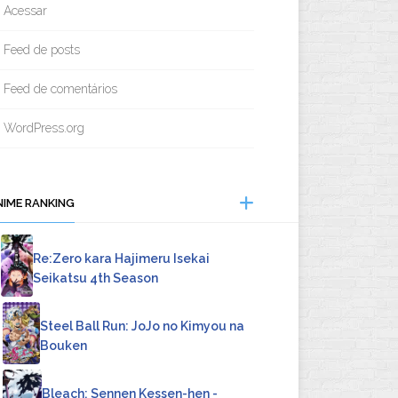
Acessar
Feed de posts
Feed de comentários
WordPress.org
NIME RANKING
Re:Zero kara Hajimeru Isekai
Seikatsu 4th Season
Steel Ball Run: JoJo no Kimyou na
Bouken
Bleach: Sennen Kessen-hen -