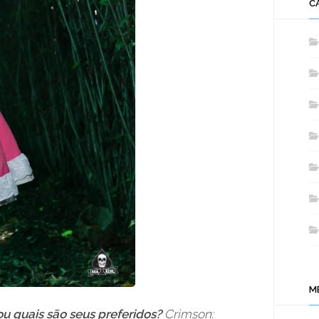
C
M
u quais são seus preferidos?
Crimson: