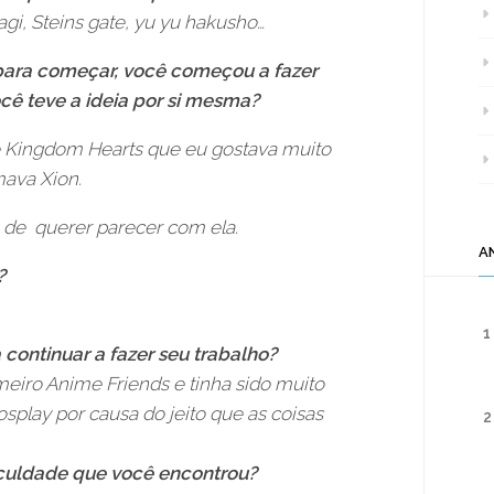
gi, Steins gate, yu yu hakusho…
para começar, você começou a fazer
cê teve a ideia por si mesma?
 Kingdom Hearts que eu gostava muito
mava Xion.
 de querer parecer com ela.
A
?
1
continuar a fazer seu trabalho?
eiro Anime Friends e tinha sido muito
osplay por causa do jeito que as coisas
2
ificuldade que você encontrou?