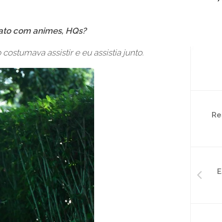
tato com animes, HQs?
ostumava assistir e eu assistia junto.
Re
E