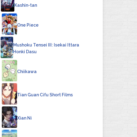
Kashin-tan
4
One Piece
Mushoku Tensei III: Isekai Ittara
Honki Dasu
6
Chiikawa
Tian Guan Cifu Short Films
8
Xian Ni