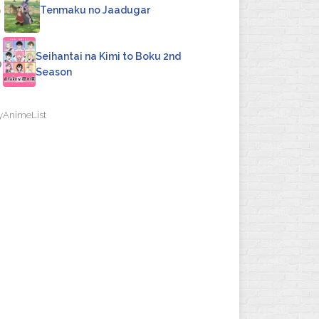
9
Tenmaku no Jaadugar
Seihantai na Kimi to Boku 2nd
0
Season
yAnimeList