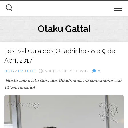
Skip
to
content
Otaku Gattai
Festival Guia dos Quadrinhos 8 e 9 de
Abril 2017
BLOG
/
EVENTOS
6 DE FEVEREIRO DE 2017
0
Neste ano o site Guia dos Quadrinhos irá comemorar seu
10° aniversário!