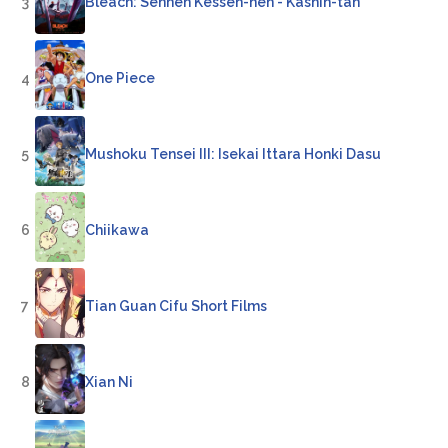
3
Bleach: Sennen Kessen-hen - Kashin-tan
4
One Piece
5
Mushoku Tensei III: Isekai Ittara Honki Dasu
6
Chiikawa
7
Tian Guan Cifu Short Films
8
Xian Ni