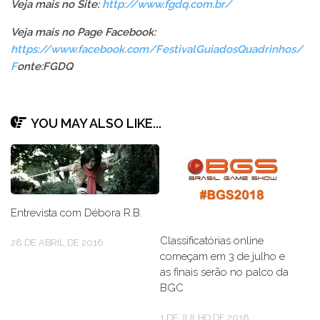
Veja mais no Site:
http://www.fgdq.com.br/
Veja mais no Page Facebook:
https://www.facebook.com/FestivalGuiadosQuadrinhos/
F
onte:FGDQ
YOU MAY ALSO LIKE...
Entrevista com Débora R.B.
Classificatórias online
28 DE ABRIL DE 2016
começam em 3 de julho e
as finais serão no palco da
BGC
1 DE JULHO DE 2018