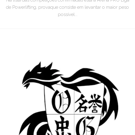
de Powerlifting, provaque consiste em levantar o maior peso
possível...