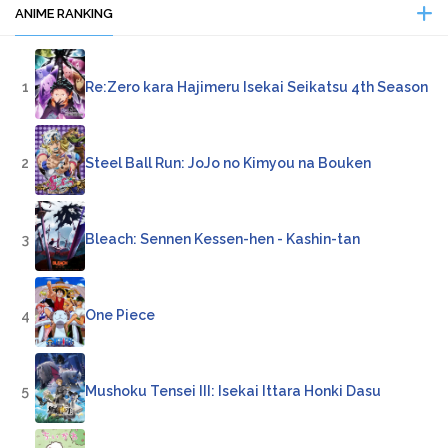
ANIME RANKING
1
Re:Zero kara Hajimeru Isekai Seikatsu 4th Season
2
Steel Ball Run: JoJo no Kimyou na Bouken
3
Bleach: Sennen Kessen-hen - Kashin-tan
4
One Piece
5
Mushoku Tensei III: Isekai Ittara Honki Dasu