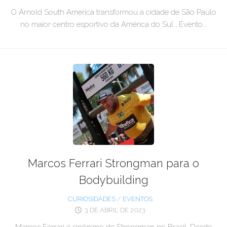
O Arnold South America transformou a cidade de São Paulo
no maior centro esportivo da América do Sul , Evento...
Marcos Ferrari Strongman para o
Bodybuilding
CURIOSIDADES
/
EVENTOS
3 DE ABRIL DE 2023
Marcos Ferrari é sinônimo de Strongman no Brasil. Desde