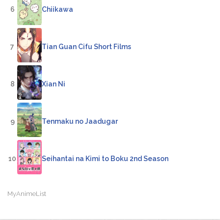
6
Chiikawa
7
Tian Guan Cifu Short Films
8
Xian Ni
9
Tenmaku no Jaadugar
10
Seihantai na Kimi to Boku 2nd Season
MyAnimeList