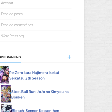
Acessar
Feed de posts
Feed de comentários
WordPress.org
NIME RANKING
Re:Zero kara Hajimeru Isekai
Seikatsu 4th Season
Steel Ball Run: JoJo no Kimyou na
Bouken
Bleach: Sennen Kessen-hen -