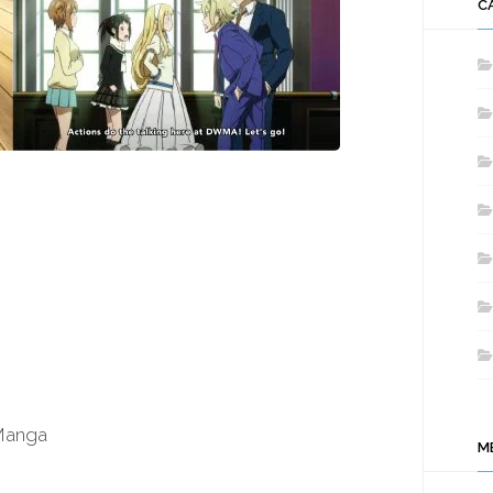
C
 Manga
M