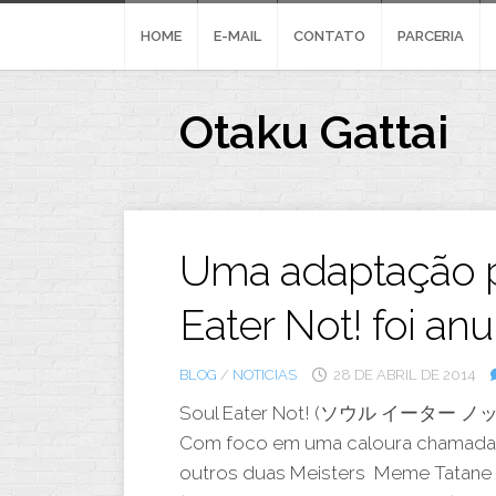
Skip
to
HOME
E-MAIL
CONTATO
PARCERIA
content
Otaku Gattai
Uma adaptação p
Eater Not! foi an
BLOG
/
NOTICIAS
28 DE ABRIL DE 2014
Soul Eater Not! (ソウル イーター ノット!) É
Com foco em uma caloura chamada 
outros duas Meisters
Meme Tatane