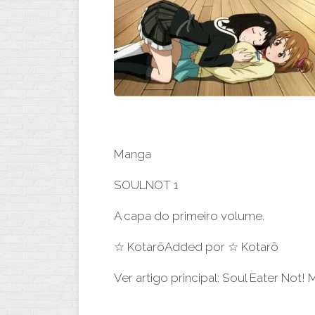
Manga
SOULNOT 1
A capa do primeiro volume.
☆ KotarōAdded por ☆ Kotarō
Ver artigo principal: Soul Eater Not!