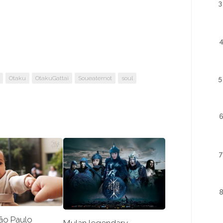
3
Otaku
OtakuGattai
Soueaternot
soul
5
7
ão Paulo