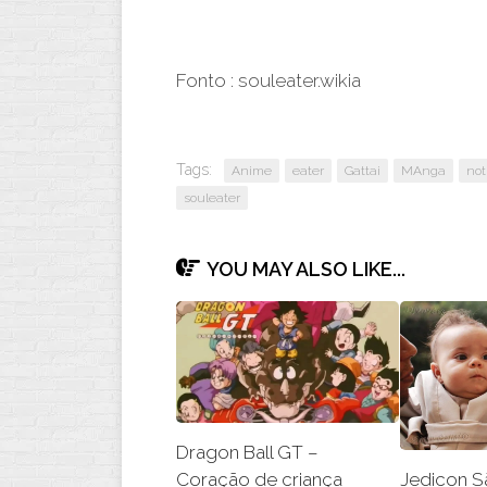
Fonto : souleater.wikia
Tags:
Anime
eater
Gattai
MAnga
not
souleater
YOU MAY ALSO LIKE...
Dragon Ball GT –
Jedicon S
Coração de criança