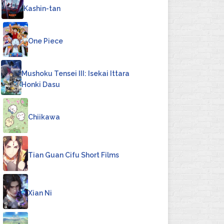
Kashin-tan
4
One Piece
Mushoku Tensei III: Isekai Ittara
Honki Dasu
6
Chiikawa
Tian Guan Cifu Short Films
8
Xian Ni