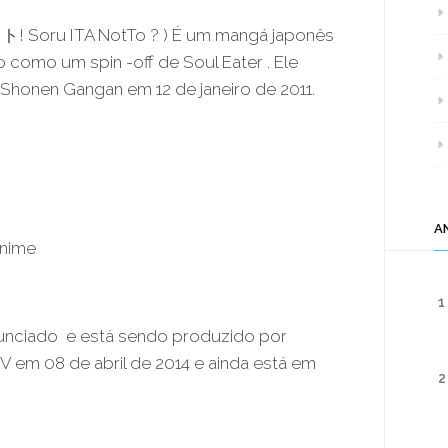
Soru ITA NotTo ? ) É um mangá japonês
o como um spin -off de Soul Eater . Ele
Shonen Gangan em 12 de janeiro de 2011.
A
anime
1
nunciado e está sendo produzido por
V em 08 de abril de 2014 e ainda está em
2