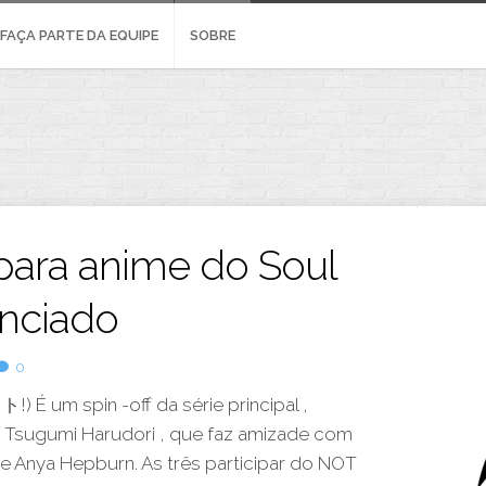
FAÇA PARTE DA EQUIPE
SOBRE
ara anime do Soul
unciado
0
 um spin -off da série principal ,
Tsugumi Harudori , que faz amizade com
e
Anya Hepburn
. As três participar do NOT