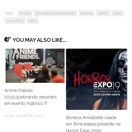
Tags:
Anime
animeguarulhosfestival
festival
Gattai
Geek
guarulhos
nerd
YOU MAY ALSO LIKE...
Anime Friends
2025 quebrando recordes
em evento histórico !!!
11 DE JULHO DE 2025
Boneca Annabelle usada
em filme estará presente na
Horror Expo 2019