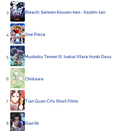
3
Bleach: Sennen Kessen-hen - Kashin-tan
4
One Piece
5
Mushoku Tensei III: Isekai Ittara Honki Dasu
6
Chiikawa
7
Tian Guan Cifu Short Films
8
Xian Ni