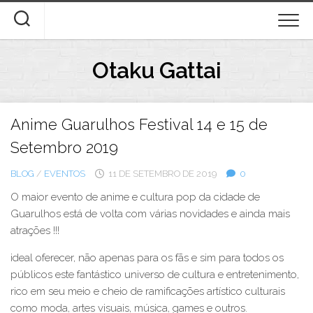
Skip
to
content
Otaku Gattai
Anime Guarulhos Festival 14 e 15 de
Setembro 2019
BLOG
/
EVENTOS
11 DE SETEMBRO DE 2019
0
O maior evento de anime e cultura pop da cidade de
Guarulhos está de volta com várias novidades e ainda mais
atrações !!!
ideal oferecer, não apenas para os fãs e sim para todos os
públicos este fantástico universo de cultura e entretenimento,
rico em seu meio e cheio de ramificações artístico culturais
como moda, artes visuais, música, games e outros.